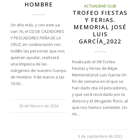
HOMBRE
ACTUALIDAD CLUB
TROFEO FIESTAS
Y FERIAS.
Un año más, y con este ya
MEMORIAL JOSÉ
van 16, el CD DE CAZADORES
LUIS
Y PESCADORES PEÑA DE LA
GARCÍA_2022
CRUZ, en colaboración con
tod@s las personas que nos
quieran ayudar, realizará
Finalizado el XIII Trofeo
una limpieza de las
Fiestas y Ferias de Béjar.
márgenes de nuestro Cuerpo
Memorial José Luis García Un
de Hombre. 9 de marzo a las
fin de semana en el que se
10:30…
han dado cita 24 pescadores,
y que será recordado por la
dureza y el desgaste físico, al
28 de febrero de 2024
que nos hemos sometido. Un
río…
5 de septiembre de 2022