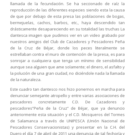
llamada de la fecundación. Se ha seccionado de raíz la
reproducción de las diferentes especies siendo esta la causa
de que por debajo de esta presa las poblaciones de bogas,
bermejuelas, cachos, barbos, etc., haya descendido tan
drásticamente desapareciendo en su totalidad las truchas La
dantesca imagen que pudimos ver en un video grabado por
nuestros amigos del Club de Cazadores y Pescadores Peña
de la Cruz de Béjar, donde los peces literalmente se
estrellaban contra el muro de contención de la presa, es para
sonrojar a cualquiera que tenga un mínimo de sensibilidad
aunque sea alguien que ame solamente; el dinero, el asfalto y
la polución de una gran ciudad, no diciéndole nada la llamada
de la naturaleza.
Este cuadro tan dantesco nos hizo ponernos en marcha para
denunciar semejante atropello y entre varias asociaciones de
pescadores concretamente C.D. De Cazadores y
pescadores”Peña de la Cruz” de Béjar, que ya denuncio
anteriormente esta situación y el C.D. Mosqueros del Tormes
de Salamanca a través de UNIPESCA (Unión Nacional de
Pescadores Conservacionistas) y presentar en la C.H. del
Duero el día 7 de abril de 2011 una denuncia de tal fechoría y