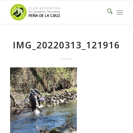
IMG_20220313_121916