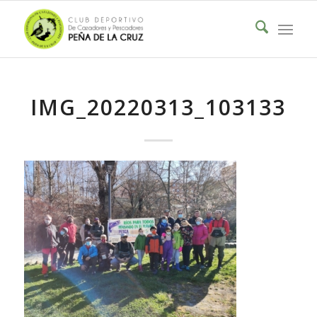
IMG_20220313_103133