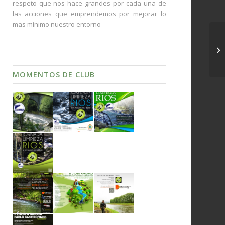
respeto que nos hace grandes por cada una de
las acciones que emprendemos por mejorar lo
mas mínimo nuestro entorno
IV
«M
MOMENTOS DE CLUB