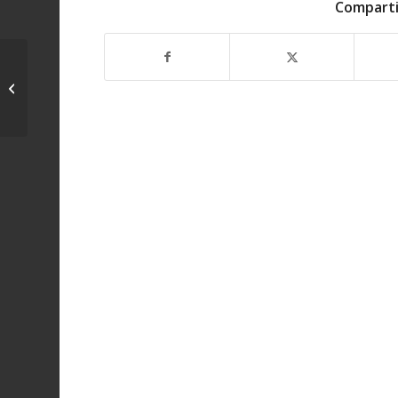
Comparti
Un pescador del Club Deportivo de
Cazadores y Pescadores «Peña de
la Cruz»...