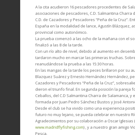
A la cita acudieron 16 pescadores procedentes de Sala
asociaciones de pescadores, C.D. Salmantina Charra de
C.D. de Cazadores y Pescadores “Peña de la Cruz”. E
España en la modalidad de lance, Agustín Blázquez, a
provincial como autonómico.
La prueba comenzó a las ocho de la mañana con el sort
finalizó a las 8 de la tarde.
Con un río alto de nivel, debido al aumento en desem
tardaron mucho en marcar las primeras truchas. Sobre 
reanudándose la prueba a las 15:30 horas.
En las mangas de la tarde los peces brillaron por su 
Blazquez Suárez y Ernesto Hernández Hernández, per
Cazadores y Pescadores “Peña de la Cruz”, sobresali
dieron el triunfo final. En segunda posición la pareja
Ceballos, del C.D Salmantina Charra de Salamanca, y en
formada por Juan Pedro Sánchez Bustos y José Antoni
Desde el club se ha vivido como una experiencia posi
futuro no muy lejano, se pueda celebrar en nuestro 
Agradecimientos por su colaboración a Oscar Iglesias 
www.madridflyfishing.com
) , y a nuestro gran amigo V
Pesca.