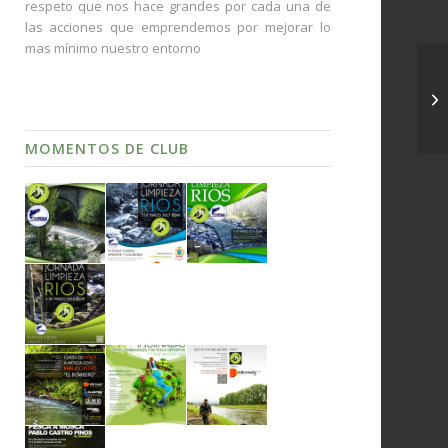
respeto que nos hace grandes por cada una de
las acciones que emprendemos por mejorar lo
mas mínimo nuestro entorno
Mi
ca
Sa
MOMENTOS DE CLUB