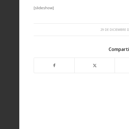
[slideshow]
/
29 DE DICIEMBRE D
Comparti