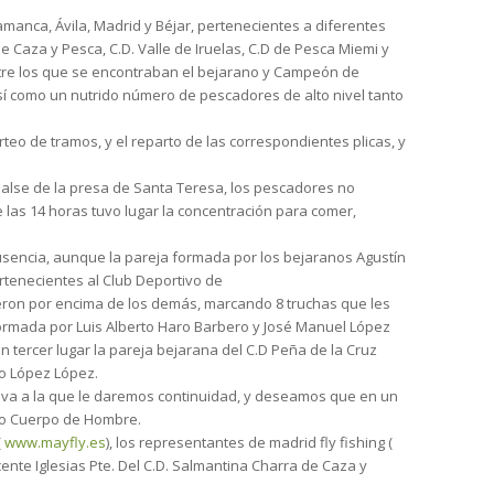
manca, Ávila, Madrid y Béjar, pertenecientes a diferentes
 Caza y Pesca, C.D. Valle de Iruelas, C.D de Pesca Miemi y
ntre los que se encontraban el bejarano y Campeón de
sí como un nutrido número de pescadores de alto nivel tanto
eo de tramos, y el reparto de las correspondientes plicas, y
balse de la presa de Santa Teresa, los pescadores no
las 14 horas tuvo lugar la concentración para comer,
ausencia, aunque la pareja formada por los bejaranos Agustín
tenecientes al Club Deportivo de
eron por encima de los demás, marcando 8 truchas que les
 formada por Luis Alberto Haro Barbero y José Manuel López
 tercer lugar la pareja bejarana del C.D Peña de la Cruz
o López López.
tiva a la que le daremos continuidad, y deseamos que en un
Río Cuerpo de Hombre.
(
www.mayfly.es
), los representantes de madrid fly fishing (
icente Iglesias Pte. Del C.D. Salmantina Charra de Caza y