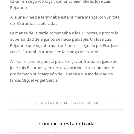
62 cm. en segundo lugar, con cinco ejemplares José Luis
Bejarano
A la una y media terminaba esta primera manga, con un total
de 35 truchas capturadas.
La manga de la tarde comenzaba a las 15 horas, y pronto la
superioridad de algunos se hacía palpable. Un José Luis
Bejarano que lograba marcar 5 peces, seguido por Fco. Javier
con 3. En total 19 truchas en la manga de la tarde.
Al final, el primer puesto para Fco. Javier García, seguido de
José Luis Bejarano y en tercera posición el recientemente
proclamado subcampeón de España en la modalidad de
lance, Miguel Ángel García.
/
23 DE MAYO DE 2014
POR
PRESIDENTE
Compartir esta entrada