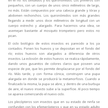
en el río: los simúlidos y los quironómidos. Los primeros son
pequeños, con un cuerpo de unos cinco milímetros de largo,
no más. Están compuestos por una cabeza grande y tórax y
abdomen rechonchos. Los quironómidos son más grandes
llegando a medir unos doce milímetros de longitud con un
cuerpo estrecho y alargado. Para hacernos una idea, se
asemejan bastante al mosquito trompetero pero estos no
pican.
El ciclo biológico de estos insectos es parecido a los ya
contados. Ponen los huevos y se depositan en el fondo del
río; estos huevos son alargados a diferencia de otros
insectos. La eclosión de estos huevos se realiza rápidamente,
dando unos gusanitos de colores claros que poseen una
especie de pie, que les permite desplazarse por el fondo del
río. Más tarde, y con forma cónica, construyen una pupa
alargada en donde se producirá la metamorfosis. Cuando a
finalizado la misma, la pupa se abre, y dentro de una burbuja
de aire, el nuevo insecto sube a la superficie. Al poco tiempo
se aparea comenzando el nuevo ciclo.
Los plecópteros son insectos que en su estado de ninfa se
confunden con los efemerópteros y que en su estado adulto