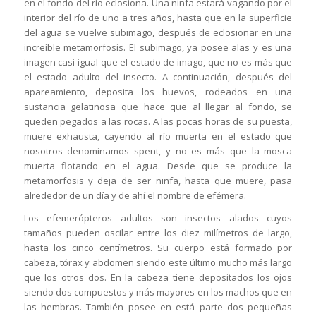
en el fondo del río eclosiona. Una ninfa estará vagando por el
interior del río de uno a tres años, hasta que en la superficie
del agua se vuelve subimago, después de eclosionar en una
increíble metamorfosis. El subimago, ya posee alas y es una
imagen casi igual que el estado de imago, que no es más que
el estado adulto del insecto. A continuación, después del
apareamiento, deposita los huevos, rodeados en una
sustancia gelatinosa que hace que al llegar al fondo, se
queden pegados a las rocas. A las pocas horas de su puesta,
muere exhausta, cayendo al río muerta en el estado que
nosotros denominamos spent, y no es más que la mosca
muerta flotando en el agua. Desde que se produce la
metamorfosis y deja de ser ninfa, hasta que muere, pasa
alrededor de un día y de ahí el nombre de efémera.
Los efemerópteros adultos son insectos alados cuyos
tamaños pueden oscilar entre los diez milímetros de largo,
hasta los cinco centímetros. Su cuerpo está formado por
cabeza, tórax y abdomen siendo este último mucho más largo
que los otros dos. En la cabeza tiene depositados los ojos
siendo dos compuestos y más mayores en los machos que en
las hembras. También posee en está parte dos pequeñas