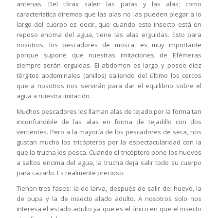
antenas. Del tórax salen las patas y las alas; como
característica diremos que las alas no las pueden plegar a lo
largo del cuerpo es decir, que cuando este insecto está en
reposo encima del agua, tiene las alas erguidas. Esto para
nosotros, los pescadores de mosca, es muy importante
porque supone que nuestras imitaciones de Efémeras
siempre serán erguidas. El abdomen es largo y posee diez
térgitos abdominales (anillos) saliendo del último los cercos
que a nosotros nos servirán para dar el equilibrio sobre el
agua a nuestra imitación.
Muchos pescadores los llaman alas de tejado por la forma tan
inconfundible de las alas en forma de tejadillo con dos
vertientes. Pero a la mayoría de los pescadores de seca, nos
gustan mucho los tricópteros por la espectacularidad con la
que la trucha los pesca. Cuando el tricóptero pone los huevos
a saltos encima del agua, la trucha deja salir todo su cuerpo
para cazarlo. Es realmente precioso.
Tienen tres fases: la de larva, después de salir del huevo, la
de pupa y la de insecto alado adulto. A nosotros solo nos
interesa el estado adulto ya que es el único en que el insecto