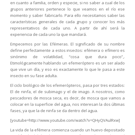
en cuanto a familia, orden y especie, si no saber a cual de los
grupos anteriores pertenece lo que veamos en el río ese
momento y saber fabricarlo. Para ello necesitamos saber las
características generales de cada grupo y conocer los más
representativos de cada uno. A partir de ahí será la
experiencia de cada uno la que mandará.
Empecemos por las Efémeras. El significado de su nombre
define perfectamente a estos insectos: efémera o efímero es
sinónimo de volatilidad, “cosa que dura poco”,.
Etimológicamente hablando un efemeróptero es un ser alado
que vive un día, y eso es exactamente lo que le pasa a este
insecto en su fase adulta.
El ciclo biológico de los efemerópteros, pasa por tres estados:
El de ninfa, el de subimago y el de imago. A nosotros, como
pescadores de mosca seca, es decir, de mosca que vamos a
colocar en la superficie del agua, nos interesan la dos últimas
fases, ya que la de ninfa se da dentro del agua.
[youtube=http://www.youtube.com/watch?v=QHyQVAulRxw]
La vida de la efémera comienza cuando un huevo depositado