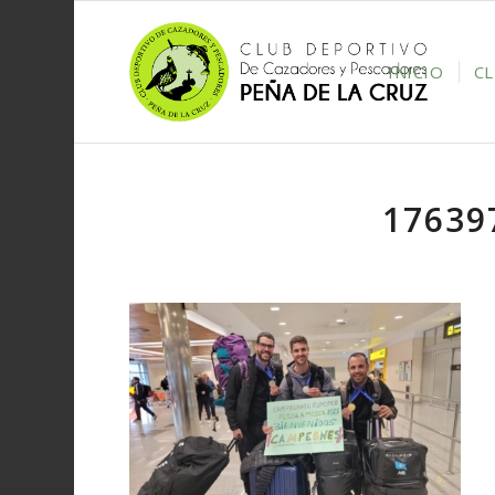
INICIO
C
17639